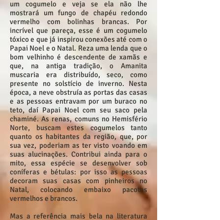
um cogumelo e veja se ela não lhe
mostrará um fungo de chapéu redondo
vermelho com bolinhas brancas. Por
incrível que pareça, esse é um cogumelo
tóxico e que já inspirou conexões até com o
Papai Noel e o Natal. Reza uma lenda que o
bom velhinho é descendente de xamãs e
que, na antiga tradição, o Amanita
muscaria era distribuído, seco, como
presente no solstício de inverno. Nesta
época, a neve obstruía as portas das casas
e as pessoas entravam por um buraco no
teto, daí Papai Noel com seu saco pela
chaminé. As renas, comuns no Hemisfério
Norte, buscam estes cogumelos tanto
quanto os habitantes da região, que, por
sua vez, poderiam as ter visto voando em
suas alucinações. Contribui ainda para o
mito, essa espécie se desenvolver sob
coníferas e bétulas: por isso as pessoas
decoram suas casas com pinheiros no
Natal, colocando embaixo pacotes
vermelhos e brancos.
Mas a referência mais bela na literatura