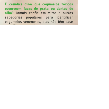
É crendice dizer que cogumelos tóxicos
escurecem facas de prata ou dentes de
alho?
Jamais confie em mitos e outras
sabedorias populares para identificar
cogumelos venenosos, elas não têm base
científica e este é um assunto perigoso.
Aliás, as causas mais comuns de
envenenamento por ingestão de cogumelos
são ignorância e negligência...
A Larousse Gastronomique recomenda não
lavar os cogumelos?
A justificativa é que
absorvem água e apenas esfregá-los com
um pano úmido ajuda a reter o seu sabor.
Mas o especialista em culinária, Harold
McGee, testou e comprovou que muitas
espécies absorvem pouquíssima água se
lavadas rapidamente.
Quando desidratado, o champignon perde
cerca de 90% de seu peso?
Ele fica
totalmente murcho e é preciso reidratá-lo
antes de usar em uma receita. Para tanto,
deve-se colocar o cogumelo seco de molho