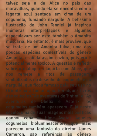
talvez seja a de Alice no país das
maravilhas, quando ela se encontra com a
lagarta azul sentada em cima de um
cogumelo, fumando narguilé. A belíssima
ilustração de John Tenniel já inspirou
inúmeras interpretações e algumas
especulavam ser este também o Amanita
muscaria. No entanto, é mais provável que
se trate de um Amanita fulva, uma das
poucas espécies comestíveis do gênero
Amanita, e ainda assim cozido, pois cru é
potencialmente tóxico. A questão é refletir
sobre o diálogo da lagarta com Alice, que
nos remete a ritos de passagem,
simbolizados no desenho do cogumelo e do
narguilé, que ficou famoso pelo seu uso no
Oriente para fumar ópio. Em alguns livros
das coleções “As aventuras de Tintim” e “As
aventuras de Óbelix e Astérix” os
cogumelos também aparecem. E já neste
século, uma de suas imagens mais poéticas
ganhou cena no filme Avatar. Aqueles
cogumelos bioluminescentes, que mais
parecem uma fantasia do diretor James
Cameron, são referência ao gênero